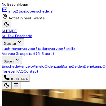
Nu Beschikbaar
info@taxibobenschede.nl
Actief in heel Twente
NL
|
EN
|
DE
Nu Taxi
Enschede
Diensten
Luchthavenvervoer
Stationsvervoer
Zakelijk
Vervoer
Groepstaxi (5-8 pers)
Steden
Enschede
Hengelo
Almelo
Oldenzaal
Borne
Delden
Denekamp
O
Tarieven
FAQ
Contact
085 130 6466