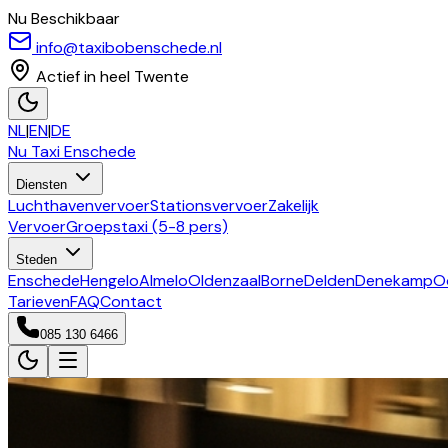
Nu Beschikbaar
info@taxibobenschede.nl
Actief in heel Twente
NL
|
EN
|
DE
Nu Taxi
Enschede
Diensten
Luchthavenvervoer
Stationsvervoer
Zakelijk
Vervoer
Groepstaxi (5-8 pers)
Steden
Enschede
Hengelo
Almelo
Oldenzaal
Borne
Delden
Denekamp
O
Tarieven
FAQ
Contact
085 130 6466